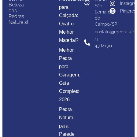
Instagr
Beleza
São
para
das
Pinteres
Bernardo
Calçada:
Pedras
do
Naturais!
Qual o
Campo/SP
Melhor
contato@jrpedras.co
11
Material?
4362.1311
Melhor
Pedra
para
Garagem:
Guia
Completo
2026
Pedra
Natural
para
Parede