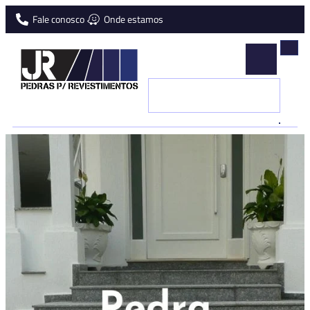
Fale conosco
Onde estamos
JR
Pedras
Naturais
para
revestimentos