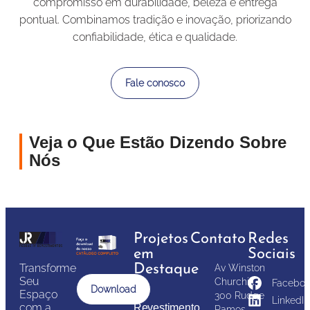
compromisso em durabilidade, beleza e entrega
pontual. Combinamos tradição e inovação, priorizando
confiabilidade, ética e qualidade.
Fale conosco
Veja o Que Estão Dizendo Sobre
Nós
Projetos
Contato
Redes
em
Sociais
Transforme
Destaque
Av Winston
Seu
Churchill,
Faceboo
Download
Espaço
300 Rudge
LinkedIn
com a
Revestimento
Ramos –