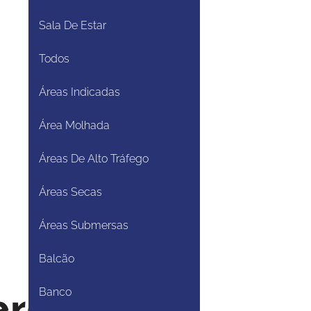
Sala De Estar
Todos
Áreas Indicadas
Área Molhada
Áreas De Alto Tráfego
Áreas Secas
Áreas Submersas
Balcão
Banco
erde