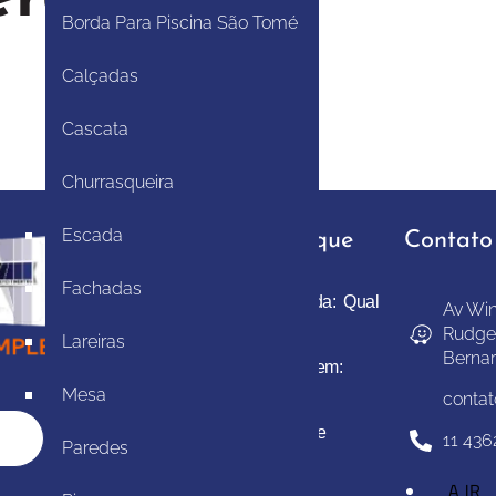
Borda Para Piscina São Tomé
Calçadas
Cascata
Churrasqueira
Escada
Projetos em Destaque
Contato
Fachadas
Revestimento para Calçada: Qual
Av Win
o Melhor Material?
Rudge
Lareiras
Berna
Melhor Pedra para Garagem:
Mesa
Guia Completo 2026
conta
Pedra Natural para Parede
11 436
Paredes
Preço: Tipos e Guia 2026
A JR