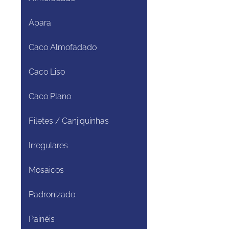
Apara
Caco Almofadado
Caco Liso
Caco Plano
Filetes / Canjiquinhas
Irregulares
Mosaicos
Padronizado
Painéis