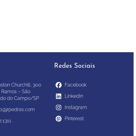
Redes Sociais
ston Churchill, 300
Facebook
 Ramos – São
LinkedIn
rdo do Campo/SP
Instagram
to@jrpedras.com
Pinterest
2.1311