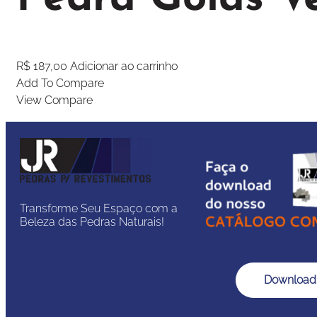
R$
187,00
Adicionar ao carrinho
Add To Compare
View Compare
Transforme Seu Espaço com a
Beleza das Pedras Naturais!
Download