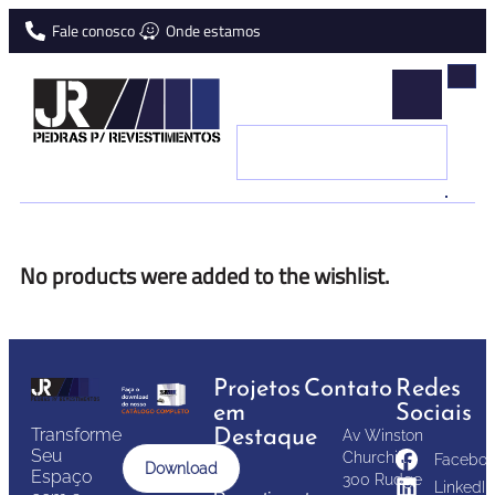
Fale conosco
Onde estamos
JR
Pedras
Naturais
para
No products were added to the wishlist.
revestimentos
Projetos
Contato
Redes
em
Sociais
Transforme
Destaque
Av Winston
Seu
Churchill,
Faceboo
Download
Espaço
300 Rudge
LinkedIn