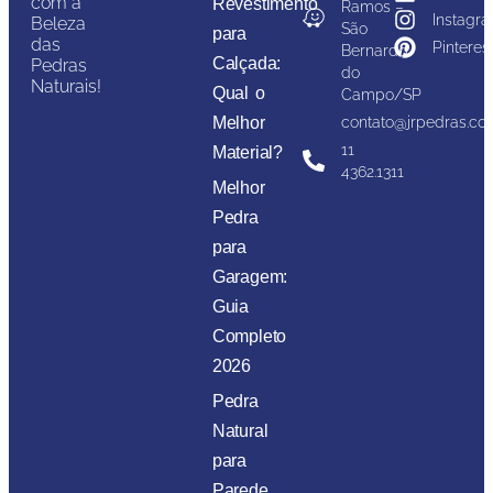
com a
Revestimento
Ramos –
Instagr
Beleza
São
para
das
Pinteres
Bernardo
Calçada:
Pedras
do
Naturais!
Qual o
Campo/SP
Melhor
contato@jrpedras.co
11
Material?
4362.1311
Melhor
Pedra
para
Garagem:
Guia
Completo
2026
Pedra
Natural
para
Parede