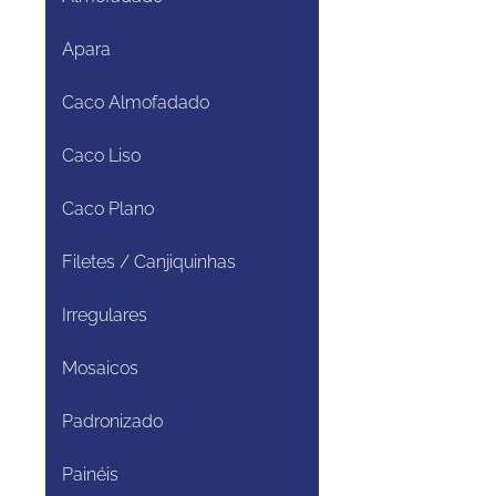
Apara
Caco Almofadado
Caco Liso
Caco Plano
Filetes / Canjiquinhas
Irregulares
Mosaicos
Padronizado
Painéis