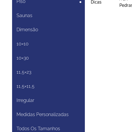
e
Dicas
Piso
Pedra
Saunas
Dimensão
10×10
10×30
11,5×23
11,5×11,5
Irregular
Medidas Personalizadas
Todos Os Tamanhos