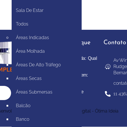
Sala De Estar
Todos
Áreas Indicadas
Projetos em Destaque
Contato
Área Molhada
Revestimento para Calçada: Qual
Av Win
Áreas De Alto Tráfego
o Melhor Material?
Rudge
Berna
Melhor Pedra para Garagem:
Áreas Secas
Guia Completo 2026
conta
Pedra Natural para Parede
Áreas Submersas
11 436
Preço: Tipos e Guia 2026
Balcão
envolvido pela Agência de Marketing Digital - Ótima Ideia
Banco