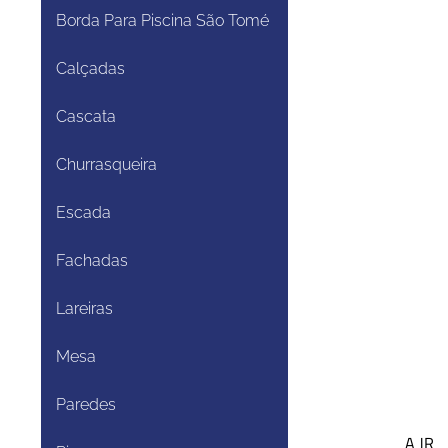
Borda Para Piscina São Tomé
Calçadas
Cascata
Churrasqueira
Escada
Fachadas
Lareiras
Mesa
Paredes
A JR