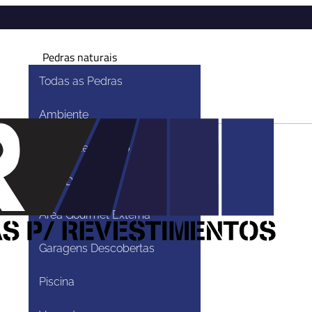
Pedras naturais
Todas as Pedras
Ambiente
dras Naturais”
Ambiente Externo
Área De Lazer
Pedras Natur
Área Gourmet Externa
Garagens Descobertas
ntos
Piscina