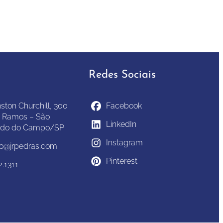
Redes Sociais
ston Churchill, 300
Facebook
 Ramos – São
LinkedIn
rdo do Campo/SP
Instagram
to@jrpedras.com
Pinterest
2.1311