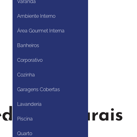
Varanda
Ambiente Interno
Área Gourmet Interna
Banheiros
Corporativo
Cozinha
Garagens Cobertas
Lavanderia
dras Naturais
Piscina
Quarto