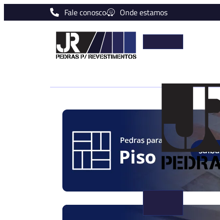
Fale conosco
Onde estamos
JR
Pedras
Naturais
para
revestime