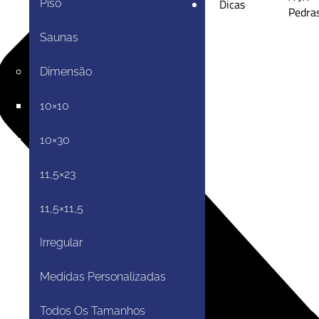
e
Dicas
Piso
Pedra
Saunas
Dimensão
10×10
10×30
11,5×23
11,5×11,5
Irregular
Medidas Personalizadas
Todos Os Tamanhos