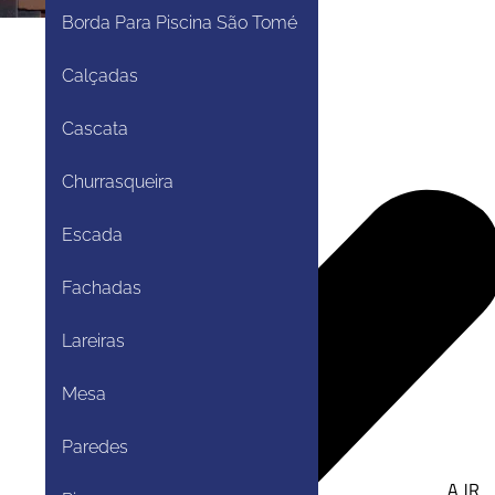
Borda Para Piscina São Tomé
Calçadas
Cascata
Churrasqueira
Escada
Fachadas
Lareiras
Mesa
Paredes
A JR