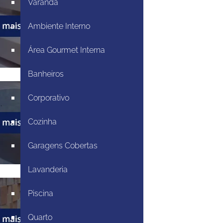
Varanda
Ambiente Interno
Área Gourmet Interna
Banheiros
Corporativo
Cozinha
Garagens Cobertas
Lavanderia
Piscina
Quarto