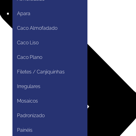
Apara
Caco Almofadado
Caco Liso
Caco Plano
Filetes / Canjiquinhas
Irregulares
Mosaicos
Padronizado
Painéis