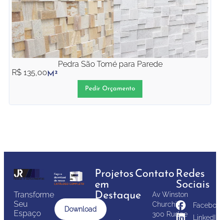
Pedra São Tomé para Parede
R$
135,00
M²
Pedir Orçamento
Projetos
Contato
Redes
em
Sociais
Transforme
Destaque
Av Winston
Seu
Churchill,
Faceboo
Download
Espaço
300 Rudge
LinkedIn