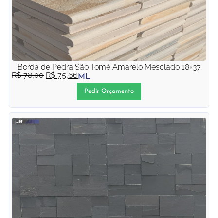
Borda de Pedra São Tomé Amarelo Mesclado 18×37
R$
78,00
R$
75,66
ML
Pedir Orçamento