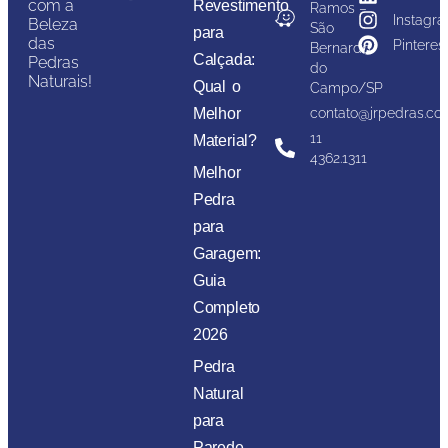
com a
Revestimento
Ramos –
Instagr
Beleza
São
para
das
Pinteres
Bernardo
Calçada:
Pedras
do
Naturais!
Qual o
Campo/SP
Melhor
contato@jrpedras.co
11
Material?
4362.1311
Melhor
Pedra
para
Garagem:
Guia
Completo
2026
Pedra
Natural
para
Parede