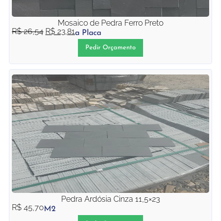
Mosaico de Pedra Ferro Preto
R$
26,54
R$
23,81
a Placa
Pedir Orçamento
Pedra Ardósia Cinza 11,5×23
R$
45,70
M2