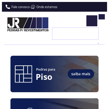
Fale conosco
Onde estamos
JR
Pedras
Naturais
para
revestimentos