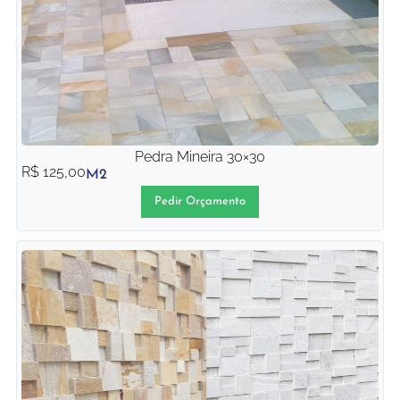
Pedra Mineira 30×30
R$
125,00
M2
Pedir Orçamento