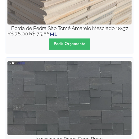
Borda de Pedra São Tomé Amarelo Mesclado 18×37
R$
78,00
R$
75,66
ML
Pedir Orçamento