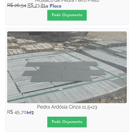
Mosaico de Pedra Ferro Preto
R$
26,54
R$
23,81
a Placa
Pedir Orçamento
Pedra Ardósia Cinza 11,5×23
R$
45,70
M2
Pedir Orçamento