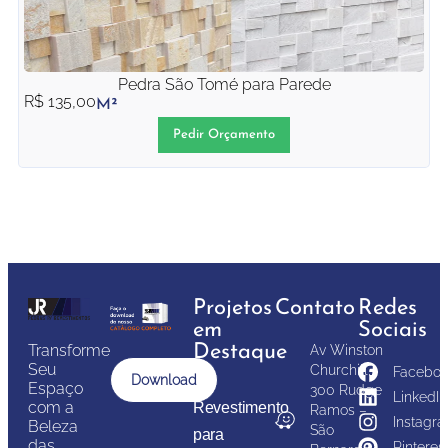
Pedra São Tomé para Parede
R$
135,00
M²
Pedir Orçamento
Projetos
Contato
Redes
em
Sociais
Transforme
Destaque
Av Winston
Seu
Churchill,
Faceboo
Download
Espaço
300 Rudge
LinkedIn
com a
Revestimento
Ramos –
Instagr
Beleza
São
para
das
Pinteres