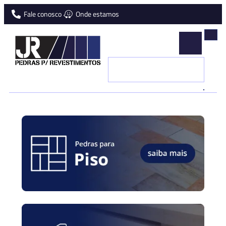
Fale conosco
Onde estamos
JR
Pedras
Naturais
para
revestimentos