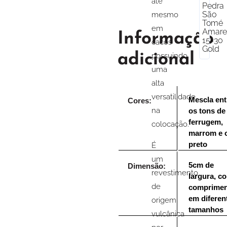
até
Pedra
São
mesmo
Tomé
em
Amare
Informação
15×30
cacos
Gold
adicional
possuindo
uma
alta
versatilidade
Mescla ent
Cores:
na
os tons de
ferrugem,
colocação.
marrom e 
preto
É
um
5cm de
Dimensão:
revestimento
largura, c
de
comprimen
em diferen
origem
tamanhos
vulcânica