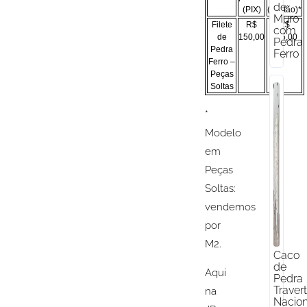
de
(PIX)
(Cartão)*
Muro
Filete
R$
R$
com
de
150,00
165,00
Pedra
Pedra
Ferro
Ferro –
Peças
Soltas
*
Modelo
em
Peças
Soltas:
vendemos
por
M2.
Caco
de
Aqui
Pedra
Traver
na
Nacion