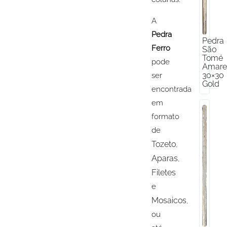
A
Pedra
Pedra
Ferro
São
Tomé
pode
Amare
30×30
ser
Gold
encontrada
em
formato
de
Tozeto
,
Aparas
,
Filetes
e
Mosaicos
,
ou