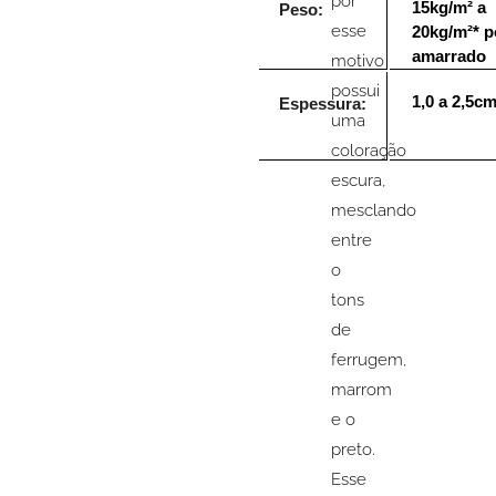
por
15kg/m² a
Peso:
esse
20kg/m²* p
amarrado
motivo
possui
1,0 a 2,5c
Espessura:
uma
coloração
escura,
mesclando
entre
o
tons
de
ferrugem,
marrom
e o
preto.
Esse