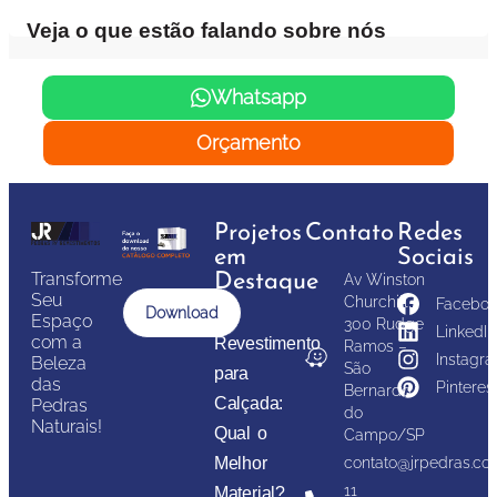
Veja o que estão falando sobre nós
Whatsapp
Orçamento
Projetos
Contato
Redes
em
Sociais
Transforme
Destaque
Av Winston
Seu
Churchill,
Faceboo
Download
Espaço
300 Rudge
LinkedIn
com a
Revestimento
Ramos –
Instagr
Beleza
São
para
das
Pinteres
Bernardo
Calçada:
Pedras
do
Naturais!
Qual o
Campo/SP
Melhor
contato@jrpedras.co
11
Material?