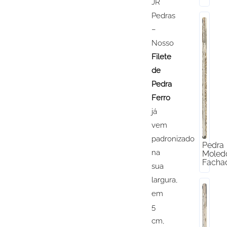
JR
Pedras
–
Nosso
Filete
de
Pedra
Ferro
já
vem
padronizado
Pedra
na
Moled
Facha
sua
largura,
em
5
cm,