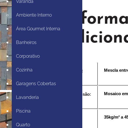
Varanda
Inform
Ambiente Interno
Área Gourmet Interna
adicion
Banheiros
Corporativo
Cozinha
Mescla entr
Cores:
Garagens Cobertas
Mosaico em
Dimensão:
Lavanderia
Piscina
35kg/m² a 4
Peso:
Quarto