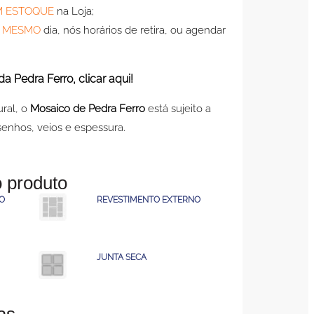
M ESTOQUE
na Loja;
o
MESMO
dia, nós horários de retira, ou agendar
a Pedra Ferro, clicar aqui!
ural, o
Mosaico de Pedra Ferro
está sujeito a
senhos, veios e espessura.
 produto
O​
REVESTIMENTO EXTERNO
JUNTA SECA
as