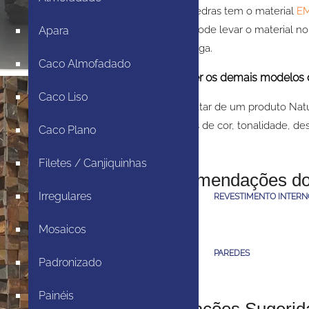
A JR Pedras tem o material
E
Você pode levar o material n
Apara
a entrega.
Caco Almofadado
+ Para ver os demais modelos d
Caco Liso
Por se tratar de um produto Nat
variações de cor, tonalidade, de
Caco Plano
Filetes / Canjiquinhas
Recomendações do
Irregulares
REVESTIMENTO INTERN
Mosaicos
PAREDES
Padronizado
Painéis
Aplicações Sugerid