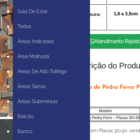
Sala De Estar
1,6 a 3,5cm
Espessura:
Todos
Atendimento Rápid
Áreas Indicadas
Área Molhada
Descrição do Produ
Áreas De Alto Tráfego
Áreas Secas
Mosaico de Pedra Ferro: P
Áreas Submersas
Modelo
Balcão
Mosaico de Pedra Ferro – Placas 30×30
* Modelo em Placas 30×30: vende
Banco