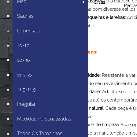
e
Dicas
Fachadas:
Reviva a estética d
Piso
Pedra
combina com diversos estilos 
Saunas
Churrasqueiras e lareiras:
Adici
ambientes.
Dimensão
10×10
Vantagens:
10×30
11,5×23
Durabilidade:
Resistente a vari
beleza do seu revestimento p
11,5×11,5
Versatilidade:
Adapta-se a dife
clássicos até os contemporân
Irregular
Beleza natural:
Cada peça é ún
exclusivo.
Medidas Personalizadas
Facilidade de limpeza:
Sua supe
tornando a manutenção simpl
Todos Os Tamanhos