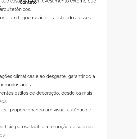
Contato
e sua casa com um revestimento externo que
s
arquitetônicos.
one um toque rústico e sofisticado a esses
ações climáticas e ao desgaste, garantindo a
or muitos anos.
rentes estilos de decoração, desde os mais
eos.
ica, proporcionando um visual autêntico e
rfície porosa facilita a remoção de sujeiras,
es.