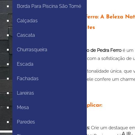
Borda Para Piscina São Tomé
Pedra Ferro: A Beleza Nat
Calçadas
Ambientes
Cascata
Churrasqueira
O
Mosaico de Pedra Ferro
é um r
da pedra com a sofisticação de
Escada
Com sua tonalidade única, que v
Fachadas
irregular, ele confere um charm
Lareiras
Onde aplicar:
Mesa
Paredes
Paredes:
Crie um destaque em s
A JR