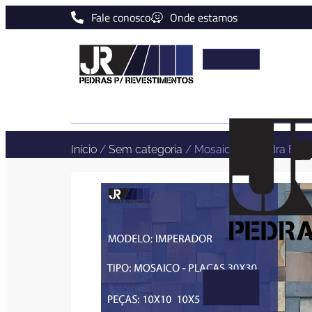
Fale conosco
Onde estamos
JR
Pedras
Naturais
Início
/
Sem categoria
/ Mosaico de Pedra Ferr
para
revestime