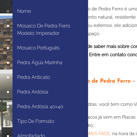
O Mosaico de Pedra Ferro é um
Nome
revestimento natural, resistent
internos ou externos, ele adicio
Mosaico De Pedra Ferro
Modelo: Imperador
ao seu espaço.
Gostaria de saber mais sobre co
Mosaico Português
projetos? Entre em contato cono
Pedra Água Marinha
Pedra Anticato
Mosaico de Pedra Ferro – 
Pedra Ardósia
Na JR Pedras, você tem como 
Pedra Ardósia 40×40
O Mosaicos já vem em Placas 
Tipo De Formato
esquadro;
Muito
MAIS FÁCIL
na hora da i
Almofadado