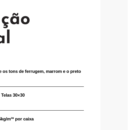
ação
al
e os tons de ferrugem, marrom e o preto
 Telas 30×30
5kg/m²* por caixa